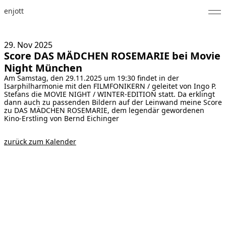
enjott
Home
29. Nov
2025
Score DAS MÄDCHEN ROSEMARIE bei Movie
Selected Works
Night München
Am Samstag, den 29.11.2025 um 19:30 findet in der
Werkverzeichnis
Isarphilharmonie mit den FILMFONIKERN / geleitet von Ingo P.
Stefans die MOVIE NIGHT / WINTER-EDITION statt. Da erklingt
About
dann auch zu passenden Bildern auf der Leinwand meine Score
zu DAS MÄDCHEN ROSEMARIE, dem legendär gewordenen
Kino-Erstling von Bernd Eichinger
Fotos
zurück zum Kalender
Kalender
Publikationen
Notizen
Feed