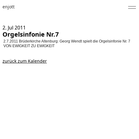
enjott
Home
2. Jul
2011
Orgelsinfonie Nr.7
Selected Works
2.7.2011 Brüderkirche Altenburg: Georg Wendt spielt die Orgelsinfonie Nr. 7
VON EWIGKEIT ZU EWIGKEIT
Werkverzeichnis
zurück zum Kalender
About
Fotos
Kalender
Publikationen
Notizen
Feed