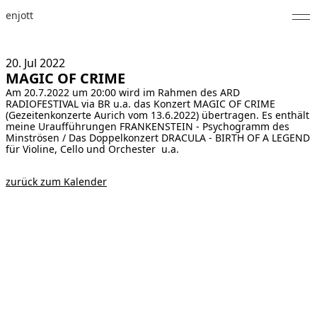
enjott
Home
20. Jul
2022
MAGIC OF CRIME
Selected Works
Am 20.7.2022 um 20:00 wird im Rahmen des ARD
RADIOFESTIVAL via BR u.a. das Konzert MAGIC OF CRIME
Werkverzeichnis
(Gezeitenkonzerte Aurich vom 13.6.2022) übertragen. Es enthält
meine Uraufführungen FRANKENSTEIN - Psychogramm des
Minströsen / Das Doppelkonzert DRACULA - BIRTH OF A LEGEND
About
für Violine, Cello und Orchester u.a.
Fotos
zurück zum Kalender
Kalender
Publikationen
Notizen
Feed