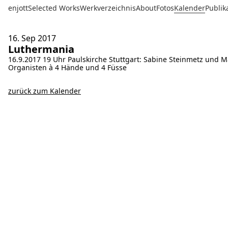
enjott
Selected Works
Werkverzeichnis
About
Fotos
Kalender
Publik
16. Sep
2017
Luthermania
16.9.2017 19 Uhr Paulskirche Stuttgart: Sabine Steinmetz und 
Organisten à 4 Hände und 4 Füsse
zurück zum Kalender