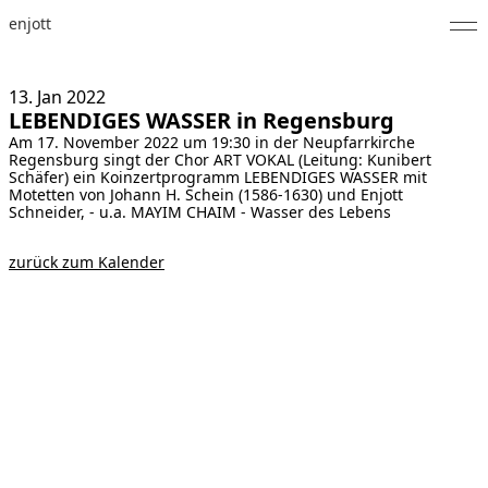
enjott
Home
13. Jan
2022
LEBENDIGES WASSER in Regensburg
Selected Works
Am 17. November 2022 um 19:30 in der Neupfarrkirche
Regensburg singt der Chor ART VOKAL (Leitung: Kunibert
Werkverzeichnis
Schäfer) ein Koinzertprogramm LEBENDIGES WASSER mit
Motetten von Johann H. Schein (1586-1630) und Enjott
Schneider, - u.a. MAYIM CHAIM - Wasser des Lebens
About
zurück zum Kalender
Fotos
Kalender
Publikationen
Notizen
Feed