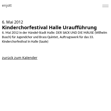
enjott
Home
6. Mai
2012
Kinderchorfestival Halle Uraufführung
Selected Works
6. Mai 2012 in der Händel-Stadt Halle: DER SACK UND DIE MÄUSE (Wilhelm
Busch) für Jugendchor und Brass Quintet, Auftragswerk für das 33.
Werkverzeichnis
Kinderchorfestival in Halle (Saale)
About
zurück zum Kalender
Fotos
Kalender
Publikationen
Notizen
Feed