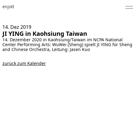
enjott
Home
14. Dez
2019
JI YING in Kaohsiung Taiwan
Selected Works
14. Dezember 2020 in Kaohsiung/Taiwan im NCPA National
Center Performing Arts: WuWei (Sheng) spielt JI YING for Sheng
Werkverzeichnis
and Chinese Orchestra, Leitung: Jasen Kuo
About
zurück zum Kalender
Fotos
Kalender
Publikationen
Notizen
Feed