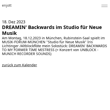
enjott
Home
18. Dez
2023
DREAMIN' Backwards im Studio für Neue
Selected Works
Musik
Am Montag, 18.12.2023 in München, Rubinstein-Saal spielt im
Werkverzeichnis
MUSIK-FORUM-MÜNCHEN "Studio für Neue Musik" Iris
Lichtinger /Altblockflöte mein Solostück: DREAMIN' BACKWARDS
About
TO MY FORMER TIME MISTRESS (= Konzert von UNBLOCK -
MUNICH RECORDER SOUNDS)
Fotos
zurück zum Kalender
Kalender
Publikationen
Notizen
Feed