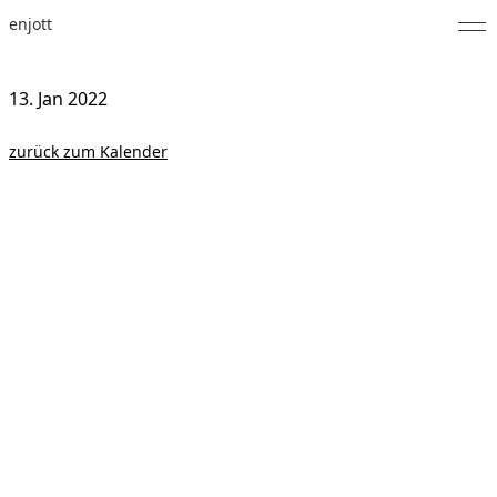
enjott
Home
13. Jan
2022
Selected Works
zurück zum Kalender
Werkverzeichnis
About
Fotos
Kalender
Publikationen
Notizen
Feed