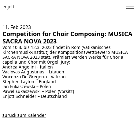
enjott
Home
11. Feb
2023
Competition for Choir Composing: MUSICA
Selected Works
SACRA NOVA 2023
Vom 10.3. bis 12.3. 2023 findet in Rom (Vatikanisches
Werkverzeichnis
Kirchenmusik-Institut) der Kompositionswettbewerb MUSICA
SACRA NOVA 2023 statt. Prämiert werden Werke für Chor a
About
capella und Chor mit Orgel. Jury:
Andrea Angelini - Italien
Vaclovas Augustinas – Litauen
Fotos
Vincenzo De Gregorio - Vatikan
Stephen Layton – England
Jan Łukaszewski – Polen
Kalender
Pawel Łukaszewski – Polen (Vorsitz)
Enjott Schneider – Deutschland
Publikationen
zurück zum Kalender
Notizen
Feed