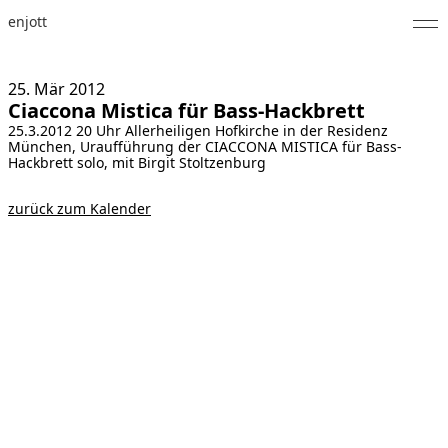
enjott
Home
25. Mär
2012
Ciaccona Mistica für Bass-Hackbrett
Selected Works
25.3.2012 20 Uhr Allerheiligen Hofkirche in der Residenz
München, Uraufführung der CIACCONA MISTICA für Bass-
Werkverzeichnis
Hackbrett solo, mit Birgit Stoltzenburg
About
zurück zum Kalender
Fotos
Kalender
Publikationen
Notizen
Feed