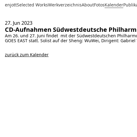
enjott
Selected Works
Werkverzeichnis
About
Fotos
Kalender
Publik
27. Jun
2023
CD-Aufnahmen Südwestdeutsche Philharm
Am 26. und 27. Juni findet mit der Südwestdeutschen Philhar
GOES EAST statt. Solist auf der Sheng: WuWei, Dirigent: Gabrie
zurück zum Kalender