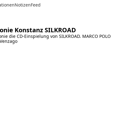
ationen
Notizen
Feed
onie Konstanz SILKROAD
monie die CD-Einspielung von SILKROAD. MARCO POLO
l Venzago