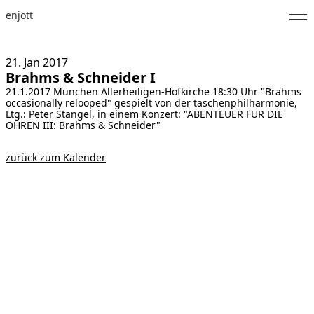
enjott
Home
21. Jan
2017
Brahms & Schneider I
Selected Works
21.1.2017 München Allerheiligen-Hofkirche 18:30 Uhr "Brahms
occasionally relooped" gespielt von der taschenphilharmonie,
Werkverzeichnis
Ltg.: Peter Stangel, in einem Konzert: "ABENTEUER FÜR DIE
OHREN III: Brahms & Schneider"
About
zurück zum Kalender
Fotos
Kalender
Publikationen
Notizen
Feed