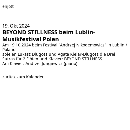
enjott
Home
19. Okt
2024
BEYOND STILLNESS beim Lublin-
Selected Works
Musikfestival Polen
Am 19.10.2024 beim Festival "Andrzej Nikodemowicz" in Lublin /
Werkverzeichnis
Poland
spielen Lukasz Dlugosz und Agata Kielar-Dlugosz die Drei
About
Sutras für 2 Flöten und Klavier: BEYOND STILLNESS.
Am Klavier: Andrzej Jungiewicz (piano)
Fotos
zurück zum Kalender
Kalender
Publikationen
Notizen
Feed