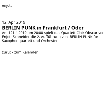
enjott
Home
12. Apr
2019
BERLIN PUNK in Frankfurt / Oder
Selected Works
Am 121.4.2019 um 20:00 spielt das Quartett Clair Obscur von
Enjott Schneider die 2. Aufführung von BERLIN PUNK for
Werkverzeichnis
Saxophonquartett und Orchester
About
zurück zum Kalender
Fotos
Kalender
Publikationen
Notizen
Feed