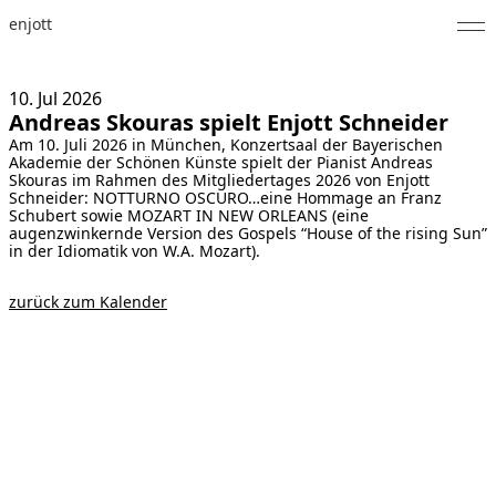
enjott
Home
10. Jul
2026
Andreas Skouras spielt Enjott Schneider
Selected Works
Am 10. Juli 2026 in München, Konzertsaal der Bayerischen
Akademie der Schönen Künste spielt der Pianist Andreas
Werkverzeichnis
Skouras im Rahmen des Mitgliedertages 2026 von Enjott
Schneider: NOTTURNO OSCURO…eine Hommage an Franz
Schubert sowie MOZART IN NEW ORLEANS (eine
About
augenzwinkernde Version des Gospels “House of the rising Sun”
in der Idiomatik von W.A. Mozart).
Fotos
zurück zum Kalender
Kalender
Publikationen
Notizen
Feed