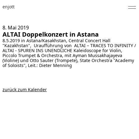
enjott
Home
8. Mai
2019
ALTAI Doppelkonzert in Astana
Selected Works
8.5.2019 in Astana/Kasakhstan, Central Concert Hall
"Kazakhstan", Uraufführung von
ALTAI – TRACES TO INFINITY /
Werkverzeichnis
ALTAI - SPUREN INS UNENDLICHE
Kaleidoscope for Violin,
Piccolo Trumpet & Orchestra, mit Ayman Mussakhajayeva
(Violine) und Otto Sauter (Trompete), State Orchestra "Academy
About
of Soloists", Leit.: Dieter Menning
Fotos
zurück zum Kalender
Kalender
Publikationen
Notizen
Feed