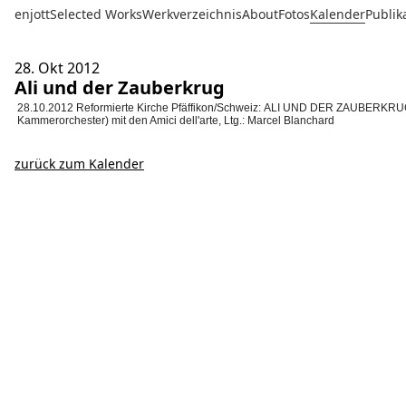
enjott
Selected Works
Werkverzeichnis
About
Fotos
Kalender
Publik
28. Okt
2012
Ali und der Zauberkrug
28.10.2012 Reformierte Kirche Pfäffikon/Schweiz: ALI UND DER ZAUBER
Kammerorchester) mit den Amici dell'arte, Ltg.: Marcel Blanchard
zurück zum Kalender