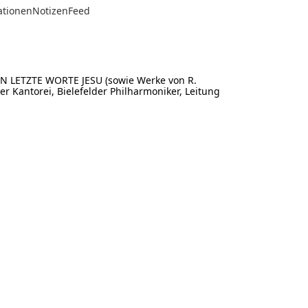
ationen
Notizen
Feed
EBEN LETZTE WORTE JESU (sowie Werke von R.
r Kantorei, Bielefelder Philharmoniker, Leitung