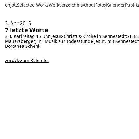
enjott
Selected Works
Werkverzeichnis
About
Fotos
Kalender
Publik
3. Apr
2015
7 letzte Worte
3.4. Karfreitag 15 Uhr Jesus-Christus-Kirche in Sennestedt:SI
Mauersberger) in "Musik zur Todesstunde Jesu", mit Sennestedte
Dorothea Schenk
zurück zum Kalender