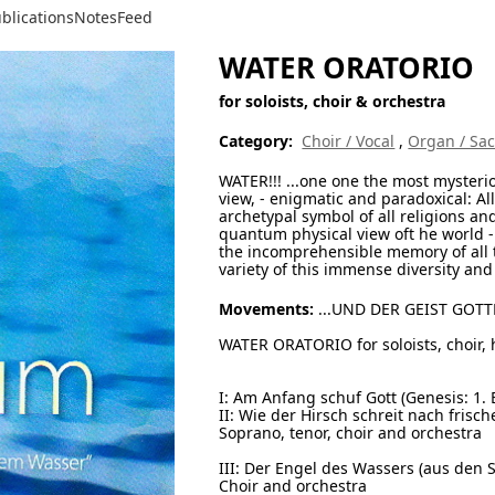
blications
Notes
Feed
WATER ORATORIO
for soloists, choir & orchestra
Category:
Choir / Vocal
,
Organ / Sa
WATER!!! ...one one the most mysteriou
view, - enigmatic and paradoxical: All
archetypal symbol of all religions an
quantum physical view oft he world -
the incomprehensible memory of all 
variety of this immense diversity and 
Movements:
...UND DER GEIST GOT
WATER ORATORIO for soloists, choir,
I: Am Anfang schuf Gott (Genesis: 1. 
II: Wie der Hirsch schreit nach fris
Soprano, tenor, choir and orchestra
III: Der Engel des Wassers (aus den S
Choir and orchestra