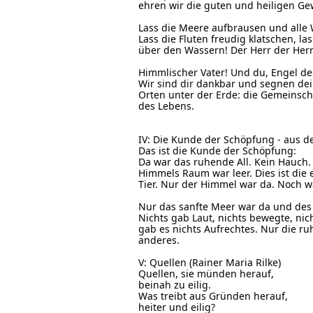
ehren wir die guten und heiligen Gew
Lass die Meere aufbrausen und alle W
Lass die Fluten freudig klatschen, l
über den Wassern! Der Herr der Herr
Himmlischer Vater! Und du, Engel de
Wir sind dir dankbar und segnen dei
Orten unter der Erde: die Gemeinsch
des Lebens.
IV: Die Kunde der Schöpfung - aus d
Das ist die Kunde der Schöpfung:
Da war das ruhende All. Kein Hauch.
Himmels Raum war leer. Dies ist die 
Tier. Nur der Himmel war da. Noch war
Nur das sanfte Meer war da und de
Nichts gab Laut, nichts bewegte, ni
gab es nichts Aufrechtes. Nur die ru
anderes.
V: Quellen (Rainer Maria Rilke)
Quellen, sie münden herauf,
beinah zu eilig.
Was treibt aus Gründen herauf,
heiter und eilig?