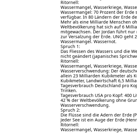
Ritornell:
Wassermangel, Wasserkriege, Wass
Wassermangel: 70 Prozent der Erde s
verfügbar. In 80 Ländern der Erde d
Mehr als eine Milliarde Menschen o
Weltbevölkerung hat sich auf 6 Milli
mitgewachsen. Der Jordan führt nur
zur Versalzung der Erde. UNO geht 2
Wassermangel. Wassernot.
Spruch 1:
Das Fliessen des Wassers und die We
nicht geändert (japanisches Sprichwo
Ritornell:
Wassermangel, Wasserkriege, Wass
Wasserverschwendung: Der deutsche 
allein 23 Milliarden Kubikmeter als K
Kubikmeter, Landwirtschaft 6,5 Milli
Tagesverbrauch Deutschland pro Kopf
Trinken.
Tagesverbrauch USA pro Kopf: 400 L
42 % der Weltbevölkerung ohne Gru
Wasserverschwendung.
Spruch 2:
Die Flüsse sind die Adern der Erde (P
Jeder See ist ein Auge der Erde (Hen
Ritornell:
Wassermangel, Wasserkriege, Wass