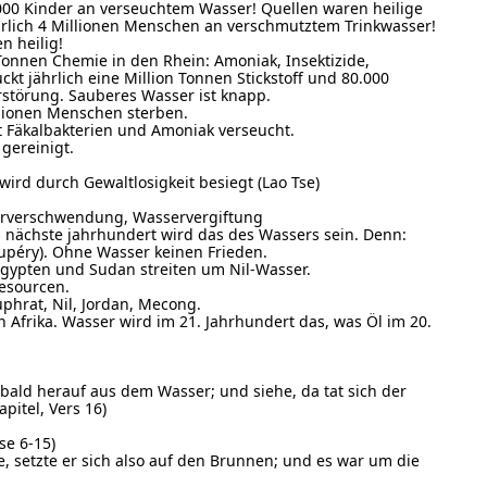
000 Kinder an verseuchtem Wasser! Quellen waren heilige
rlich 4 Millionen Menschen an verschmutztem Trinkwasser!
n heilig!
Tonnen Chemie in den Rhein: Amoniak, Insektizide,
uckt jährlich eine Million Tonnen Stickstoff und 80.000
störung. Sauberes Wasser ist knapp.
illionen Menschen sterben.
it Fäkalbakterien und Amoniak verseucht.
gereinigt.
 wird durch Gewaltlosigkeit besiegt (Lao Tse)
erverschwendung, Wasservergiftung
s nächste jahrhundert wird das des Wassers sein. Denn:
xupéry). Ohne Wasser keinen Frieden.
Ägypten und Sudan streiten um Nil-Wasser.
resourcen.
uphrat, Nil, Jordan, Mecong.
 Afrika. Wasser wird im 21. Jahrhundert das, was Öl im 20.
lsbald herauf aus dem Wasser; und siehe, da tat sich der
pitel, Vers 16)
se 6-15)
, setzte er sich also auf den Brunnen; und es war um die