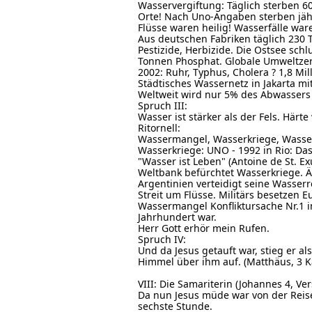
Wasservergiftung: Täglich sterben 6
Orte! Nach Uno-Angaben sterben jäh
Flüsse waren heilig! Wasserfälle ware
Aus deutschen Fabriken täglich 230 
Pestizide, Herbizide. Die Ostsee schl
Tonnen Phosphat. Globale Umweltzer
2002: Ruhr, Typhus, Cholera ? 1,8 M
Städtisches Wassernetz in Jakarta m
Weltweit wird nur 5% des Abwassers 
Spruch III:
Wasser ist stärker als der Fels. Härte
Ritornell:
Wassermangel, Wasserkriege, Wass
Wasserkriege: UNO - 1992 in Rio: Da
"Wasser ist Leben" (Antoine de St. E
Weltbank befürchtet Wasserkriege. 
Argentinien verteidigt seine Wasser
Streit um Flüsse. Militärs besetzen E
Wassermangel Konfliktursache Nr.1 in
Jahrhundert war.
Herr Gott erhör mein Rufen.
Spruch IV:
Und da Jesus getauft war, stieg er a
Himmel über ihm auf. (Matthäus, 3 Ka
VIII: Die Samariterin (Johannes 4, Ver
Da nun Jesus müde war von der Reise
sechste Stunde.