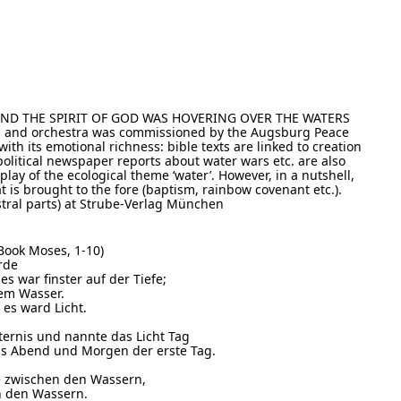
AND THE SPIRIT OF GOD WAS HOVERING OVER THE WATERS
rgan and orchestra was commissioned by the Augsburg Peace
with its emotional richness: bible texts are linked to creation
political newspaper reports about water wars etc. are also
play of the ecological theme ‘water’. However, in a nutshell,
at is brought to the fore (baptism, rainbow covenant etc.).
estral parts) at Strube-Verlag München
 Book Moses, 1-10)
rde
s war finster auf der Tiefe;
dem Wasser.
 es ward Licht.
sternis und nannte das Licht Tag
us Abend und Morgen der erste Tag.
e zwischen den Wassern,
n den Wassern.