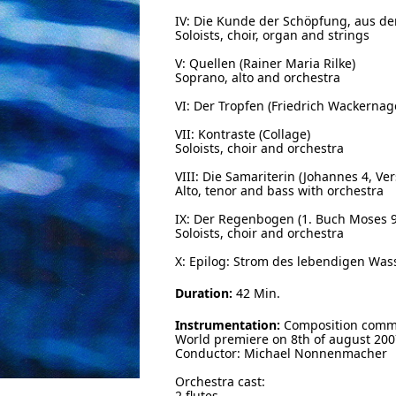
IV: Die Kunde der Schöpfung, aus de
Soloists, choir, organ and strings
V: Quellen (Rainer Maria Rilke)
Soprano, alto and orchestra
VI: Der Tropfen (Friedrich Wackernag
VII: Kontraste (Collage)
Soloists, choir and orchestra
VIII: Die Samariterin (Johannes 4, Ver
Alto, tenor and bass with orchestra
IX: Der Regenbogen (1. Buch Moses 9.
Soloists, choir and orchestra
X: Epilog: Strom des lebendigen Wass
Duration:
42 Min.
Instrumentation:
Composition commi
World premiere on 8th of august 20
Conductor: Michael Nonnenmacher
Orchestra cast:
2 flutes