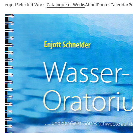
enjott
Selected Works
Catalogue of Works
About
Photos
Calendar
Pu