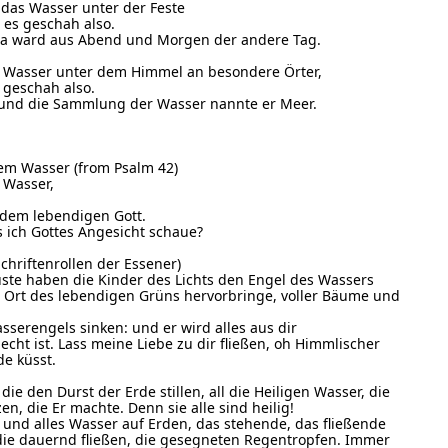
 das Wasser unter der Feste
 es geschah also.
Da ward aus Abend und Morgen der andere Tag.
s Wasser unter dem Himmel an besondere Örter,
 geschah also.
 und die Sammlung der Wasser nannte er Meer.
chem Wasser (from Psalm 42)
 Wasser,
 dem lebendigen Gott.
ich Gottes Angesicht schaue?
chriftenrollen der Essener)
ste haben die Kinder des Lichts den Engel des Wassers
d Ort des lebendigen Grüns hervorbringe, voller Bäume und
sserengels sinken: und er wird alles aus dir
ht ist. Lass meine Liebe zu dir fließen, oh Himmlischer
de küsst.
die den Durst der Erde stillen, all die Heiligen Wasser, die
en, die Er machte. Denn sie alle sind heilig!
und alles Wasser auf Erden, das stehende, das fließende
die dauernd fließen, die gesegneten Regentropfen. Immer