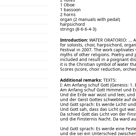
1 Oboe
1 bassoon
2 horns
organ (2 manuals with pedal)
harpsichord
strings (8-6-6-4-3)
Introduction:
WATER ORATORIO: ... 
for soloists, choir, harpsichord, o
Festival in 2007. The work captivates 
myths of other religions. Poetry and 
included and result in a poignant dis
it is the Christian symbol of water th
Scores (score, choir reduction, orch
Additional remarks:
TEXTS:
I: Am Anfang schuf Gott (Genesis: 1.
Am Anfang schuf Gott Himmel und E
Und die Erde war wüst und leer, und e
und der Geist Gottes schwebte auf 
Und Gott sprach: Es werde Licht! und
Und Gott sah, dass das Licht gut war.
Da schied Gott das Licht von der Fin
und die Finsternis Nacht. Da ward a
Und Gott sprach: Es werde eine Fest
und die sei ein Unterschied zwische