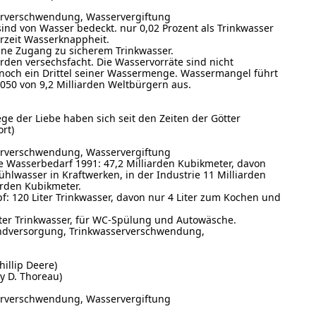
erverschwendung, Wasservergiftung
ind von Wasser bedeckt. nur 0,02 Prozent als Trinkwasser
erzeit Wasserknappheit.
hne Zugang zu sicherem Trinkwasser.
arden versechsfacht. Die Wasservorräte sind nicht
 noch ein Drittel seiner Wassermenge. Wassermangel führt
050 von 9,2 Milliarden Weltbürgern aus.
ge der Liebe haben sich seit den Zeiten der Götter
rt)
erverschwendung, Wasservergiftung
Wasserbedarf 1991: 47,2 Milliarden Kubikmeter, davon
ühlwasser in Kraftwerken, in der Industrie 11 Milliarden
arden Kubikmeter.
: 120 Liter Trinkwasser, davon nur 4 Liter zum Kochen und
iter Trinkwasser, für WC-Spülung und Autowäsche.
ndversorgung, Trinkwasserverschwendung,
hillip Deere)
ry D. Thoreau)
erverschwendung, Wasservergiftung