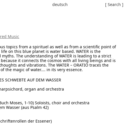
deutsch
[ Search ]
cred Music
s topics from a spirituel as well as from a scientific point of
 life on this blue planet is water based. WATER is the
d myths. The understanding of WATER is leading to a strict
 because it connects the cosmos with all living beings and is
thoughts and vibrations. The WATER – ORATIO traces the
of the magic of water.... in its very essence.
TES SCHWEBTE AUF DEM WASSER
 harpsichord, organ and orchestra
Buch Moses, 1-10) Soloists, choir and orchestra
chem Wasser (aus Psalm 42)
chriftenrollen der Essener)