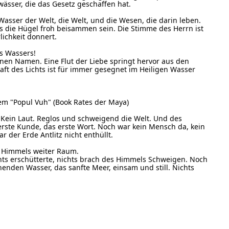
ässer, die das Gesetz geschaffen hat.
asser der Welt, die Welt, und die Wesen, die darin leben.
ass die Hügel froh beisammen sein. Die Stimme des Herrn ist
lichkeit donnert.
s Wassers!
nen Namen. Eine Flut der Liebe springt hervor aus den
aft des Lichts ist für immer gesegnet im Heiligen Wasser
em "Popul Vuh" (Book Rates der Maya)
 Kein Laut. Reglos und schweigend die Welt. Und des
erste Kunde, das erste Wort. Noch war kein Mensch da, kein
 der Erde Antlitz nicht enthüllt.
s Himmels weiter Raum.
chts erschütterte, nichts brach des Himmels Schweigen. Noch
henden Wasser, das sanfte Meer, einsam und still. Nichts