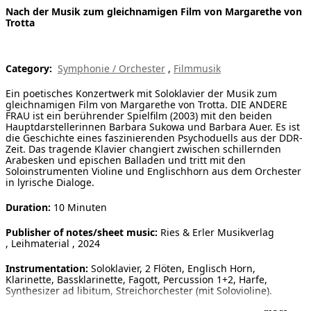
Nach der Musik zum gleichnamigen Film von Margarethe von
[ Search ]
Trotta
deutsch
Category:
Symphonie / Orchester
,
Filmmusik
Ein poetisches Konzertwerk mit Soloklavier der Musik zum
gleichnamigen Film von Margarethe von Trotta. DIE ANDERE
FRAU ist ein berührender Spielfilm (2003) mit den beiden
Hauptdarstellerinnen Barbara Sukowa und Barbara Auer. Es ist
die Geschichte eines faszinierenden Psychoduells aus der DDR-
Zeit. Das tragende Klavier changiert zwischen schillernden
Arabesken und epischen Balladen und tritt mit den
Soloinstrumenten Violine und Englischhorn aus dem Orchester
in lyrische Dialoge.
Duration:
10 Minuten
Publisher of notes/sheet music:
Ries & Erler Musikverlag
, Leihmaterial , 2024
Instrumentation:
Soloklavier, 2 Flöten, Englisch Horn,
Klarinette, Bassklarinette, Fagott, Percussion 1+2, Harfe,
Synthesizer ad libitum, Streichorchester (mit Solovioline).