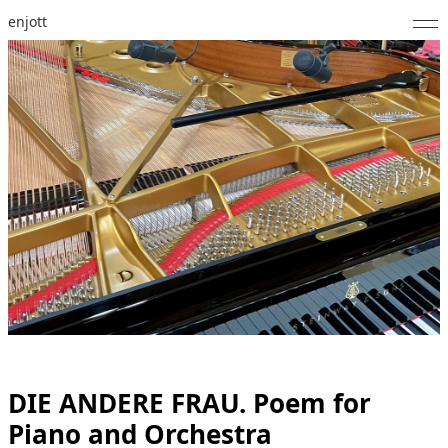
enjott
Home
Selected Works
Catalogue of Works
About
Photos
Calendar
Publications
Notes
DIE ANDERE FRAU. Poem for
Piano and Orchestra
Feed