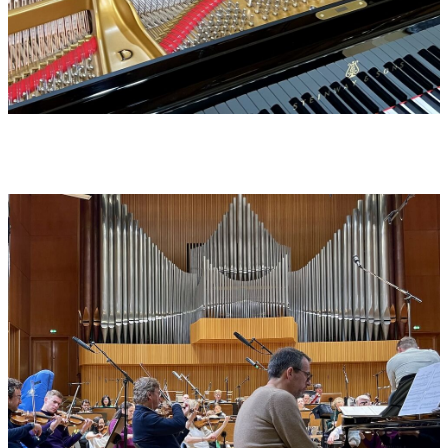
2025
CD-Titel:
MOVIE THEMES MADE IN GERMANY. WORKS BY ENJOTT
SCHNEIDER
Produced by Enjott Schneider - Executive Producer: Hubert Haas
Recorded:3.-7. February 2025 im Sendesaal des WDR Funkhaus
Köln
Eine Produktion des Westdeutschen Rundfunks WDR 2025
Corinna Rottschy/ Executive Producer & Orchestermanagement
Christoph Terbuyken: Recording Producer
David Schwager: Recording Engineer
Lutz Rameisel: Recording Assistant
Auf ausgewählten Streaming Portalen gibt es ein Emersive
Mixing In Dolby Atmos,
by Christoph Terbuyken und David Schwager