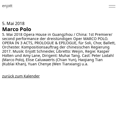
enjott
Home
5. Mai
2018
Marco Polo
Selected Works
5. Mai 2018 Opera House in Guangzhou / China: 1st Premiere/
second performance der dreistündigen Oper MARCO POLO.
Werkverzeichnis
OPERA IN 3 ACTS, PROLOGUE & EPILOGUE, für Soli, Chor, Ballett,
Orchester. Kompositionsauftrag der chinesischen Regierung
2017. Musik: Enjott Schneider, Libretto: Weijin, Regie: Kasper
About
Holten und Amy Lane, Dirigent: Muhai Tang. Cast: Peter Lodahl
(Marco Polo), Elise Caluwaerts (Chian Yun), Haojiang Tian
(Kublai Khan), Yuan Chenye (Wen Tianxiang) u.a.
Fotos
zurück zum Kalender
Kalender
Publikationen
Notizen
Feed