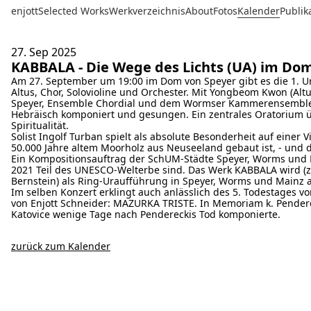
enjott
Selected Works
Werkverzeichnis
About
Fotos
Kalender
Publik
27. Sep
2025
KABBALA - Die Wege des Lichts (UA) im Do
Am 27. September um 19:00 im Dom von Speyer gibt es die 1. Ur
Altus, Chor, Solovioline und Orchester. Mit Yongbeom Kwon (Altu
Speyer, Ensemble Chordial und dem Wormser Kammerensemble. L
Hebräisch komponiert und gesungen. Ein zentrales Oratorium ü
Spiritualität.
Solist Ingolf Turban spielt als absolute Besonderheit auf einer
50.000 Jahre altem Moorholz aus Neuseeland gebaut ist, - und 
Ein Kompositionsauftrag der SchUM-Städte Speyer, Worms und Ma
2021 Teil des UNESCO-Welterbe sind. Das Werk KABBALA wird 
Bernstein) als Ring-Uraufführung in Speyer, Worms und Mainz 
Im selben Konzert erklingt auch anlässlich des 5. Todestages v
von Enjott Schneider: MAZURKA TRISTE. In Memoriam k. Pendereck
Katovice wenige Tage nach Pendereckis Tod komponierte.
zurück zum Kalender