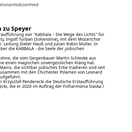
ationen
Notizen
Feed
m zu Speyer
aufführung von "Kabbala – Die Wege des Lichts" für
s), Ingolf Turban (Solovioline), mit dem Mozartchor
eitung Dieter Hauß und Julian Robin Müller. In
ber die KABBALA - die Seele der jüdischen
 Violine, die vom Geigenbauer Martin Schleske aus
die einen magischen unvergesslichen Klang hat.
inz, die sichtbar jüdisches Erbe tradieren und seit
(zusammen mit den Chichester Pslamen von Leonard
aufgeführt.
on Krzysztof Penderecki die Deutsche Erstaufführung
i, die er 2020 im Auftrag der Fiilharmonia Slaska /